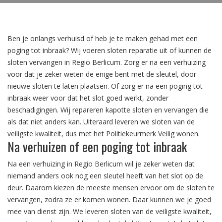
Ben je onlangs verhuisd of heb je te maken gehad met een
poging tot inbraak? Wij voeren sloten reparatie uit of kunnen de
sloten vervangen in Regio Berlicum. Zorg er na een verhuizing
voor dat je zeker weten de enige bent met de sleutel, door
nieuwe sloten te laten plaatsen. Of zorg er na een poging tot
inbraak weer voor dat het slot goed werkt, zonder
beschadigingen. Wij repareren kapotte sloten en vervangen die
als dat niet anders kan. Uiteraard leveren we sloten van de
veiligste kwaliteit, dus met het Politiekeurmerk Veilig wonen.
Na verhuizen of een poging tot inbraak
Na een verhuizing in Regio Berlicum wil je zeker weten dat
niemand anders ook nog een sleutel heeft van het slot op de
deur. Daarom kiezen de meeste mensen ervoor om de sloten te
vervangen, zodra ze er komen wonen. Daar kunnen we je goed
mee van dienst zijn. We leveren sloten van de veiligste kwaliteit,