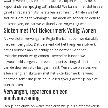
waar je vervolgens voldoende sleutels bij ontvangt. Is het slot
kapot sinds een (poging tot) inbraak? We kunnen het slot in veel
gevallen repareren. Als herstellen niet meer lukt halen we het
slot eruit om dit te vervangen. Dat doen we zonder de deur te
beschadigen, omdat we vakkundig en zorgvuldig werken.
Sloten met Politiekeurmerk Veilig Wonen
Als we sloten vervangen in Regio Berlicum doen we dat altijd
met een veilig slot. Dat betekent dat het hang- en sluitwerk
netjes voldoet aan de richtlijnen en normen voor het
Politiekeurmerk Veilig Wonen. Bovendien kunnen we
bijvoorbeeld zorgen voor een driepuntssluiting, die het openen
van de deur een stuk lastiger maakt. Ten slotte plaatsen we
alleen hang- en sluitwerk met het SKG- keurmerk. Je weet
daarmee zeker dat je de deur volledig veilig achter je op slot
kunt draaien.
Vervangen, repareren en een
noodvoorziening
Ben je benieuwd op welke manieren we je als slotenmaker in