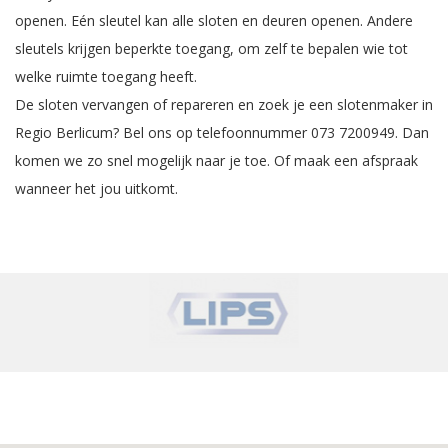
openen. Eén sleutel kan alle sloten en deuren openen. Andere
sleutels krijgen beperkte toegang, om zelf te bepalen wie tot
welke ruimte toegang heeft.
De sloten vervangen of repareren en zoek je een slotenmaker in
Regio Berlicum? Bel ons op telefoonnummer 073 7200949. Dan
komen we zo snel mogelijk naar je toe.
Of maak een afspraak
wanneer het jou uitkomt
.
‹
›